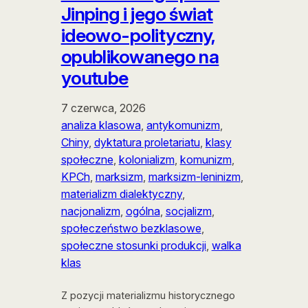
Jinping i jego świat
ideowo-polityczny,
opublikowanego na
youtube
7 czerwca, 2026
analiza klasowa
, 
antykomunizm
, 
Chiny
, 
dyktatura proletariatu
, 
klasy
społeczne
, 
kolonializm
, 
komunizm
, 
KPCh
, 
marksizm
, 
marksizm-leninizm
, 
materializm dialektyczny
, 
nacjonalizm
, 
ogólna
, 
socjalizm
, 
społeczeństwo bezklasowe
, 
społeczne stosunki produkcji
, 
walka
klas
Z pozycji materializmu historycznego