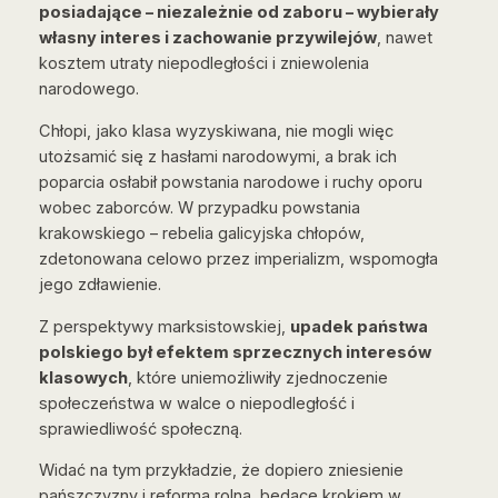
posiadające – niezależnie od zaboru – wybierały
własny interes i zachowanie przywilejów
, nawet
kosztem utraty niepodległości i zniewolenia
narodowego.
Chłopi, jako klasa wyzyskiwana, nie mogli więc
utożsamić się z hasłami narodowymi, a brak ich
poparcia osłabił powstania narodowe i ruchy oporu
wobec zaborców. W przypadku powstania
krakowskiego – rebelia galicyjska chłopów,
zdetonowana celowo przez imperializm, wspomogła
jego zdławienie.
Z perspektywy marksistowskiej,
upadek państwa
polskiego był efektem sprzecznych interesów
klasowych
, które uniemożliwiły zjednoczenie
społeczeństwa w walce o niepodległość i
sprawiedliwość społeczną.
Widać na tym przykładzie, że dopiero zniesienie
pańszczyzny i reforma rolna, będące krokiem w