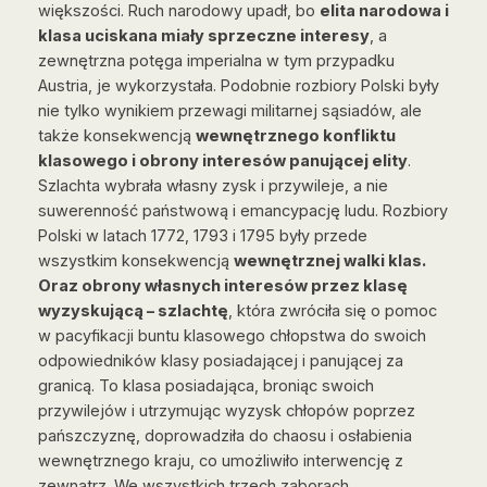
większości. Ruch narodowy upadł, bo
elita narodowa i
klasa uciskana miały sprzeczne interesy
, a
zewnętrzna potęga imperialna w tym przypadku
Austria, je wykorzystała. Podobnie rozbiory Polski były
nie tylko wynikiem przewagi militarnej sąsiadów, ale
także konsekwencją
wewnętrznego konfliktu
klasowego i obrony interesów panującej elity
.
Szlachta wybrała własny zysk i przywileje, a nie
suwerenność państwową i emancypację ludu. Rozbiory
Polski w latach 1772, 1793 i 1795 były przede
wszystkim konsekwencją
wewnętrznej walki klas.
Oraz obrony własnych interesów przez klasę
wyzyskującą – szlachtę
, która zwróciła się o pomoc
w pacyfikacji buntu klasowego chłopstwa do swoich
odpowiedników klasy posiadającej i panującej za
granicą. To klasa posiadająca, broniąc swoich
przywilejów i utrzymując wyzysk chłopów poprzez
pańszczyznę, doprowadziła do chaosu i osłabienia
wewnętrznego kraju, co umożliwiło interwencję z
zewnątrz. We wszystkich trzech zaborach