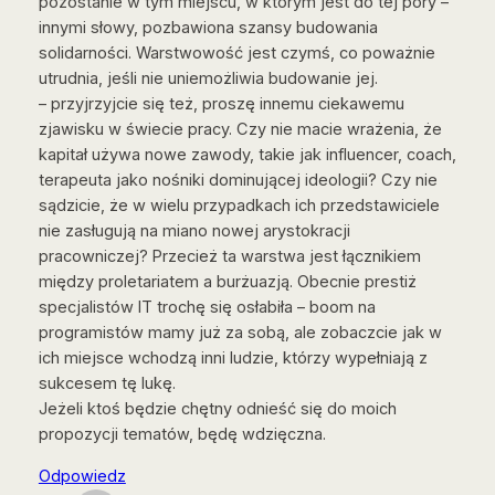
pozostanie w tym miejscu, w którym jest do tej pory –
innymi słowy, pozbawiona szansy budowania
solidarności. Warstwowość jest czymś, co poważnie
utrudnia, jeśli nie uniemożliwia budowanie jej.
– przyjrzyjcie się też, proszę innemu ciekawemu
zjawisku w świecie pracy. Czy nie macie wrażenia, że
kapitał używa nowe zawody, takie jak influencer, coach,
terapeuta jako nośniki dominującej ideologii? Czy nie
sądzicie, że w wielu przypadkach ich przedstawiciele
nie zasługują na miano nowej arystokracji
pracowniczej? Przecież ta warstwa jest łącznikiem
między proletariatem a burżuazją. Obecnie prestiż
specjalistów IT trochę się osłabiła – boom na
programistów mamy już za sobą, ale zobaczcie jak w
ich miejsce wchodzą inni ludzie, którzy wypełniają z
sukcesem tę lukę.
Jeżeli ktoś będzie chętny odnieść się do moich
propozycji tematów, będę wdzięczna.
Odpowiedz