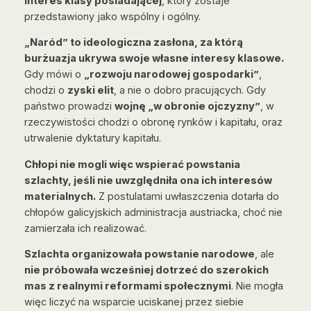
interes klasy posiadającej
, który zostaje
przedstawiony jako wspólny i ogólny.
„Naród” to ideologiczna zasłona, za którą
burżuazja ukrywa swoje własne interesy klasowe.
Gdy mówi o
„rozwoju narodowej gospodarki”
,
chodzi o
zyski elit
, a nie o dobro pracujących. Gdy
państwo prowadzi
wojnę „w obronie ojczyzny”
, w
rzeczywistości chodzi o obronę rynków i kapitału, oraz
utrwalenie dyktatury kapitału.
Chłopi nie mogli więc wspierać powstania
szlachty, jeśli nie uwzględniła ona ich interesów
materialnych.
Z postulatami uwłaszczenia dotarła do
chłopów galicyjskich administracja austriacka, choć nie
zamierzała ich realizować.
Szlachta organizowała powstanie narodowe
, ale
nie próbowała wcześniej dotrzeć do szerokich
mas z realnymi reformami społecznymi
. Nie mogła
więc liczyć na wsparcie uciskanej przez siebie