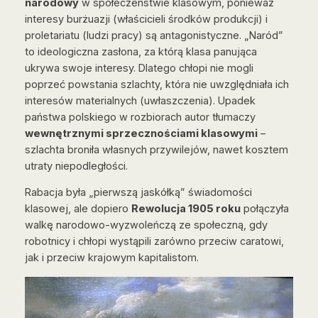
narodowy
w społeczeństwie klasowym, ponieważ
interesy burżuazji (właścicieli środków produkcji) i
proletariatu (ludzi pracy) są antagonistyczne. „Naród”
to ideologiczna zasłona, za którą klasa panująca
ukrywa swoje interesy. Dlatego chłopi nie mogli
poprzeć powstania szlachty, która nie uwzględniała ich
interesów materialnych (uwłaszczenia). Upadek
państwa polskiego w rozbiorach autor tłumaczy
wewnętrznymi sprzecznościami klasowymi
–
szlachta broniła własnych przywilejów, nawet kosztem
utraty niepodległości.
Rabacja była „pierwszą jaskółką” świadomości
klasowej, ale dopiero
Rewolucja 1905 roku
połączyła
walkę narodowo-wyzwoleńczą ze społeczną, gdy
robotnicy i chłopi wystąpili zarówno przeciw caratowi,
jak i przeciw krajowym kapitalistom.