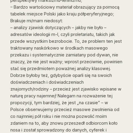
perspektywy marksizmu-leninizmu;
– Bardzo wartościowy materiał obrazujący za pomocą
tabelek miejsce Polski jako kraju półperyferyjnego;
Brakuje mi/mam niedosyt:
– analizy zjawisk dotyczących – jakby nie było –
adresatów ideologii m-l, czyli proletariatu, takich jak
przede wszystkim bezrobocie. To, że problem ten jest
traktowany naskórkowo w środkach masowego
przekazu i systematycznie zamiatany pod dywan, nie
znaczy, że nie jest ważny; wprost przeciwnie, powinien
stać się przedmiotem poważnej analizy klasowej.
Dobrze byłoby też, gdybyście oparli się na swoich
doświadczeniach i doświadczeniach
znajomych/rodziny – przecież jest zjawisko wpisane w
naturę pracy najemnej! Nalegam na rozważenie tej
propozycji, tym bardziej, że jest „na czasie” – w
Polsce obserwujemy przecież masowe zwolnienia od
co najmniej pół roku i nie można pozwolić moim
zdaniem na to, aby znowu przeszedł odbiorcom koło
nosa i został sprowadzony do danych, cyferek i