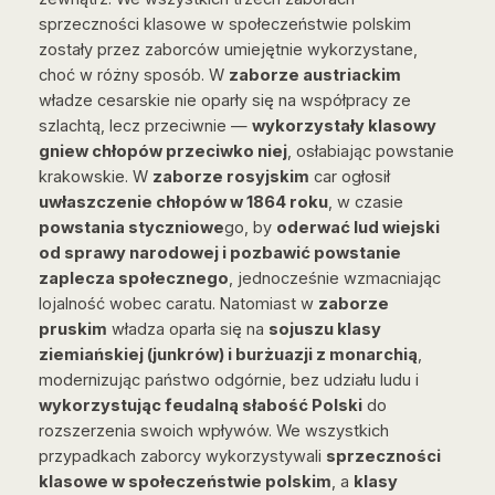
sprzeczności klasowe w społeczeństwie polskim
zostały przez zaborców umiejętnie wykorzystane,
choć w różny sposób. W
zaborze austriackim
władze cesarskie nie oparły się na współpracy ze
szlachtą, lecz przeciwnie —
wykorzystały klasowy
gniew chłopów przeciwko niej
, osłabiając powstanie
krakowskie. W
zaborze rosyjskim
car ogłosił
uwłaszczenie chłopów w 1864 roku
, w czasie
powstania styczniowe
go, by
oderwać lud wiejski
od sprawy narodowej i pozbawić powstanie
zaplecza społecznego
, jednocześnie wzmacniając
lojalność wobec caratu. Natomiast w
zaborze
pruskim
władza oparła się na
sojuszu klasy
ziemiańskiej (junkrów) i burżuazji z monarchią
,
modernizując państwo odgórnie, bez udziału ludu i
wykorzystując feudalną słabość Polski
do
rozszerzenia swoich wpływów. We wszystkich
przypadkach zaborcy wykorzystywali
sprzeczności
klasowe w społeczeństwie polskim
, a
klasy