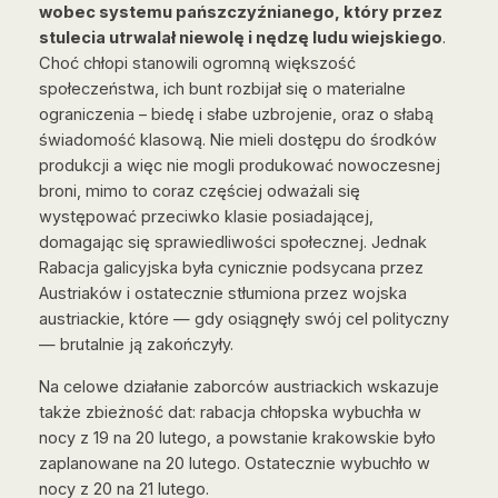
wobec systemu pańszczyźnianego, który przez
stulecia utrwalał niewolę i nędzę ludu wiejskiego
.
Choć chłopi stanowili ogromną większość
społeczeństwa, ich bunt rozbijał się o materialne
ograniczenia – biedę i słabe uzbrojenie, oraz o słabą
świadomość klasową. Nie mieli dostępu do środków
produkcji a więc nie mogli produkować nowoczesnej
broni, mimo to coraz częściej odważali się
występować przeciwko klasie posiadającej,
domagając się sprawiedliwości społecznej. Jednak
Rabacja galicyjska była cynicznie podsycana przez
Austriaków i ostatecznie stłumiona przez wojska
austriackie, które — gdy osiągnęły swój cel polityczny
— brutalnie ją zakończyły.
Na celowe działanie zaborców austriackich wskazuje
także zbieżność dat: rabacja chłopska wybuchła w
nocy z 19 na 20 lutego, a powstanie krakowskie było
zaplanowane na 20 lutego. Ostatecznie wybuchło w
nocy z 20 na 21 lutego.