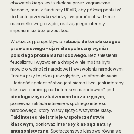
obywatelskiego jest szkolona przez zagraniczne
fundacje, m.in. z funduszy USAID, aby później posłużyć
do buntu przeciwko władzy i wspomóc obsadzenie
marionetkowego rządu, realizującego interesy
imperium już bez przeszkód.
W dłuższej perspektywie
rabacja dokonała czegoś
przełomowego – ujawniła społeczny wymiar
polskiego problemu narodowego
. Bez zniesienia
feudalizmu i wyzwolenia chłopów nie można było
mówić o wolności narodowej i wyzwoleniu narodowym.
Trzeba przy tej okazji uwzględnić, że sformułowanie
„Jedność społeczeństwa jest niemożliwa, jeśli interesy
klasowe dominują nad interesem narodowym” jest
ideologicznym złudzeniem burżuazyjnym
,
ponieważ zakłada istnienie
wspólnego interesu
narodowego
, który miałby łączyć wszystkie klasy.
T
aki interes nie istnieje
w społeczeństwie
klasowym
, ponieważ
interesy klas są z natury
antagonistyczne
. Społeczeństwo klasowe równa się