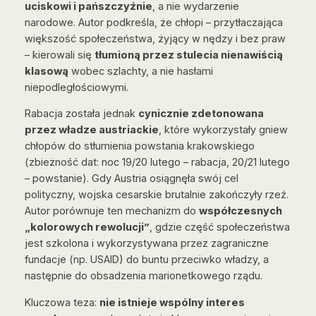
uciskowi i pańszczyźnie
, a nie wydarzenie
narodowe. Autor podkreśla, że chłopi – przytłaczająca
większość społeczeństwa, żyjący w nędzy i bez praw
– kierowali się
tłumioną przez stulecia nienawiścią
klasową
wobec szlachty, a nie hasłami
niepodległościowymi.
Rabacja została jednak
cynicznie zdetonowana
przez władze austriackie
, które wykorzystały gniew
chłopów do stłumienia powstania krakowskiego
(zbieżność dat: noc 19/20 lutego – rabacja, 20/21 lutego
– powstanie). Gdy Austria osiągnęła swój cel
polityczny, wojska cesarskie brutalnie zakończyły rzeź.
Autor porównuje ten mechanizm do
współczesnych
„kolorowych rewolucji”
, gdzie część społeczeństwa
jest szkolona i wykorzystywana przez zagraniczne
fundacje (np. USAID) do buntu przeciwko władzy, a
następnie do obsadzenia marionetkowego rządu.
Kluczowa teza:
nie istnieje wspólny interes