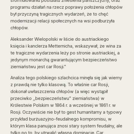
sformułowaniu postulatu zniesienia pańszczyzny, oraz
programu działań na rzecz poprawy położenia chłopów
był przyczyną tragicznych wydarzeń, że to chęć
modernizacji relacji społecznych na wsi podburzyła
chłopów.
Aleksander Wielopolski w liście do austriackiego
księcia i kanclerza Metternicha, wskazywał, że wina za
te tragiczne wydarzenia leży po stronie austriackiej, a
jedynym monarchą gwarantującym bezpieczeństwo
ziemiaństwu jest car Rosji.”
Analiza tego polskiego szlachcica minęła się jak wiemy
z prawdą nie tylko klasową. To właśnie car Rosji,
dokonał uwłaszczenia chłopów (a więc wystąpił
przeciwko ,,bezpieczeństwu” ziemiaństwa) w
Królestwie Polskim w 1864 r. a wcześniej w 1861 r. w
Rosji. Oczywiście nie był to gest humanitarny a typowy
przykład burżuazyjno-feudalnego kompromisu, w
którym klasa panująca znosi stary system feudalny, ale
tylko po to, by utrwalić własną dominację. Car